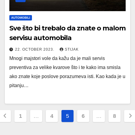
AUTOMOBILI
Sve što bi trebalo da znate o malom
servisu automobila
22. OCTOBER 2023.
STIJAK
Mnogi majstori vole da kažu da je mali servis
preventiva za velike kvarove što i te kako ima smisla
ako znate koje poslove porazumeva isti. Kao kada je u
pitanju…
Posts
1
…
4
5
6
…
8
pagination