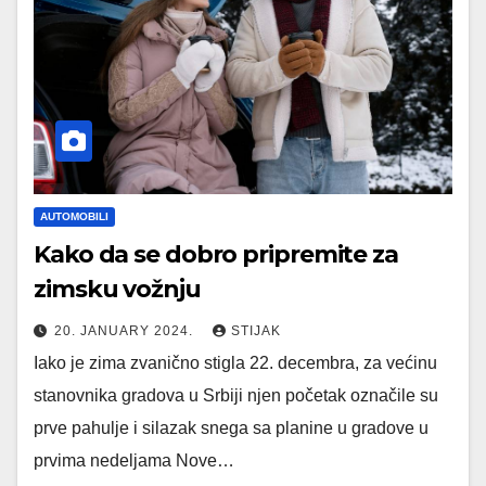
AUTOMOBILI
Kako da se dobro pripremite za
zimsku vožnju
20. JANUARY 2024.
STIJAK
Iako je zima zvanično stigla 22. decembra, za većinu
stanovnika gradova u Srbiji njen početak označile su
prve pahulje i silazak snega sa planine u gradove u
prvima nedeljama Nove…