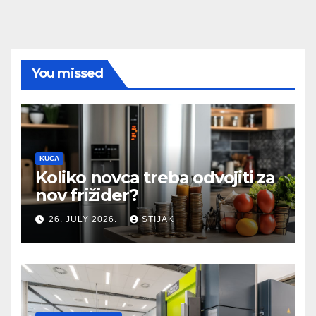
You missed
KUCA
Koliko novca treba odvojiti za
nov frižider?
26. JULY 2026.
STIJAK