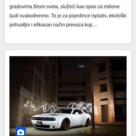
gradovima širom sveta, služeći kao spas za milione
ljudi svakodnevno. To je za pojedince isplativ, ekološki
prihvatljiv i efikasan način prevoza koji…