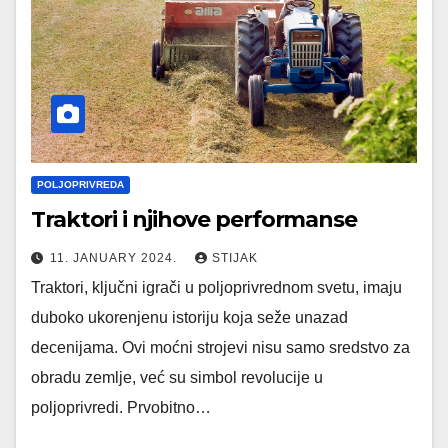
POLJOPRIVREDA
Traktori i njihove performanse
11. JANUARY 2024.
STIJAK
Traktori, ključni igrači u poljoprivrednom svetu, imaju
duboko ukorenjenu istoriju koja seže unazad
decenijama. Ovi moćni strojevi nisu samo sredstvo za
obradu zemlje, već su simbol revolucije u
poljoprivredi. Prvobitno…