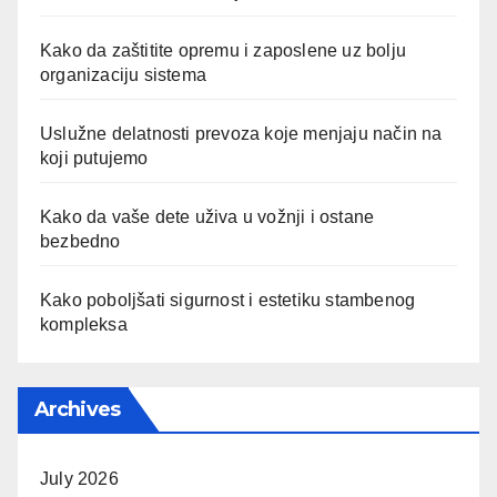
Kako da zaštitite opremu i zaposlene uz bolju
organizaciju sistema
Uslužne delatnosti prevoza koje menjaju način na
koji putujemo
Kako da vaše dete uživa u vožnji i ostane
bezbedno
Kako poboljšati sigurnost i estetiku stambenog
kompleksa
Archives
July 2026