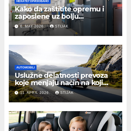
НЕКАТЕГОРИЗОВАНО
Kako da zaštitite opremu i
zaposlene uz bolju
organizaciju sistema
6. MAY 2026.
STIJAK
AUTOMOBILI
Uslužne delatnosti prevoza
koje menjaju način na koji
putujemo
11. APRIL 2026.
STIJAK