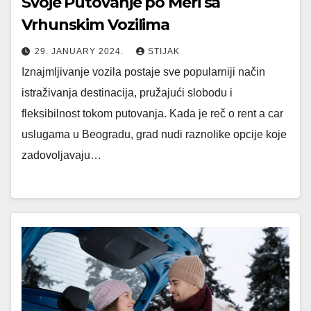
Svoje Putovanje po Meri sa
Vrhunskim Vozilima
29. JANUARY 2024.
STIJAK
Iznajmljivanje vozila postaje sve popularniji način
istraživanja destinacija, pružajući slobodu i
fleksibilnost tokom putovanja. Kada je reč o rent a car
uslugama u Beogradu, grad nudi raznolike opcije koje
zadovoljavaju…