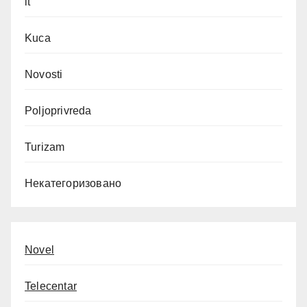
it
Kuca
Novosti
Poljoprivreda
Turizam
Некатегоризовано
Novel
Telecentar