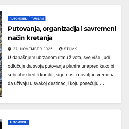
AUTOMOBILI
TURIZAM
Putovanja, organizacija i savremeni
način kretanja
27. NOVEMBER 2025.
STIJAK
U današnjem ubrzanom ritmu života, sve više ljudi
odlučuje da svoja putovanja planira unapred kako bi
sebi obezbedili komfor, sigurnost i dovoljno vremena
da uživaju u svakoj destinaciji koju posećuju.…
AUTOMOBILI