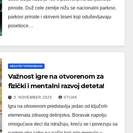
prirode. Duž cele zemlje nižu se nacionalni parkovi,
parkovi prirode i skriveni biseri koji oduševljavaju
posetioce…
НЕКАТЕГОРИЗОВАНО
Važnost igre na otvorenom za
fizički i mentalni razvoj deteta!
3. NOVEMBER 2025.
STIJAK
Igra na otvorenom predstavlja jedan od ključnih
elemenata zdravog detinjstva. Boravak napolju
omogućava deci da istražuju, kreću se i povezuju sa
svetom oko sebe na način koji nije moguće u…