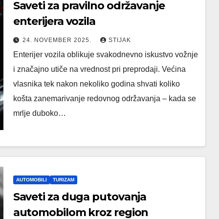
Saveti za pravilno održavanje
enterijera vozila
24. NOVEMBER 2025.
STIJAK
Enterijer vozila oblikuje svakodnevno iskustvo vožnje
i značajno utiče na vrednost pri preprodaji. Većina
vlasnika tek nakon nekoliko godina shvati koliko
košta zanemarivanje redovnog održavanja – kada se
mrlje duboko…
AUTOMOBILI
TURIZAM
Saveti za duga putovanja
automobilom kroz region