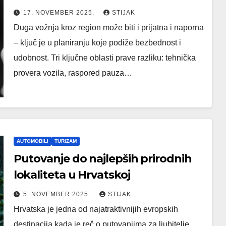
17. NOVEMBER 2025.
STIJAK
Duga vožnja kroz region može biti i prijatna i naporna
– ključ je u planiranju koje podiže bezbednost i
udobnost. Tri ključne oblasti prave razliku: tehnička
provera vozila, raspored pauza…
AUTOMOBILI
TURIZAM
Putovanje do najlepših prirodnih
lokaliteta u Hrvatskoj
5. NOVEMBER 2025.
STIJAK
Hrvatska je jedna od najatraktivnijih evropskih
destinacija kada je reč o putovanjima za ljubitelje