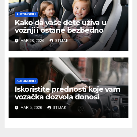
AUTOMOBILI
Kako da vaše dete uživa u
vožnji i ostane bezbedno
MAR 28, 2026
STIJAK
AUTOMOBILI
Iskoristite prednosti koje vam
vozačka dozvola donosi
MAR 5, 2026
STIJAK