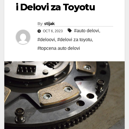
i Delovi za Toyotu
By
stijak
#auto delovi
,
OCT 6, 2023
#deloovi
,
#delovi za toyotu
,
#topcena auto delovi