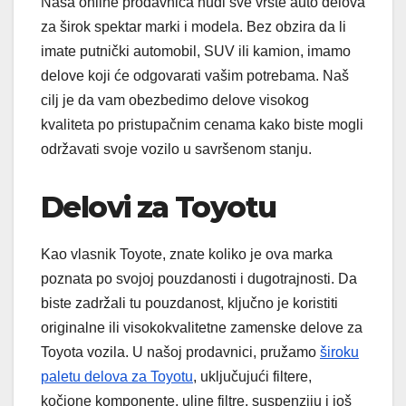
Naša online prodavnica nudi sve vrste auto delova
za širok spektar marki i modela. Bez obzira da li
imate putnički automobil, SUV ili kamion, imamo
delove koji će odgovarati vašim potrebama. Naš
cilj je da vam obezbedimo delove visokog
kvaliteta po pristupačnim cenama kako biste mogli
održavati svoje vozilo u savršenom stanju.
Delovi za Toyotu
Kao vlasnik Toyote, znate koliko je ova marka
poznata po svojoj pouzdanosti i dugotrajnosti. Da
biste zadržali tu pouzdanost, ključno je koristiti
originalne ili visokokvalitetne zamenske delove za
Toyota vozila. U našoj prodavnici, pružamo
široku
paletu delova za Toyotu
, uključujući filtere,
kočione komponente, uljne filtre, suspenziju i još