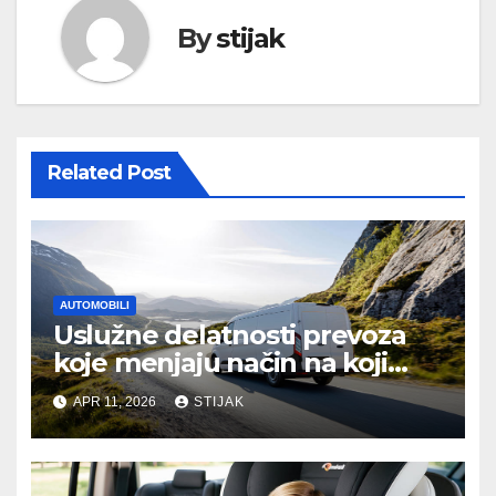
By
stijak
Related Post
AUTOMOBILI
Uslužne delatnosti prevoza
koje menjaju način na koji
putujemo
APR 11, 2026
STIJAK