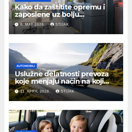
Kako da zaštitite opremu i
zaposlene uz bolju
organizaciju sistema
6. MAY 2026.
STIJAK
AUTOMOBILI
Uslužne delatnosti prevoza
koje menjaju način na koji
putujemo
11. APRIL 2026.
STIJAK