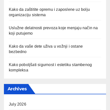
Kako da zaštitite opremu i zaposlene uz bolju
organizaciju sistema
Uslužne delatnosti prevoza koje menjaju način na
koji putujemo
Kako da vaše dete uživa u vožnji i ostane
bezbedno
Kako poboljšati sigurnost i estetiku stambenog
kompleksa
Archives
July 2026