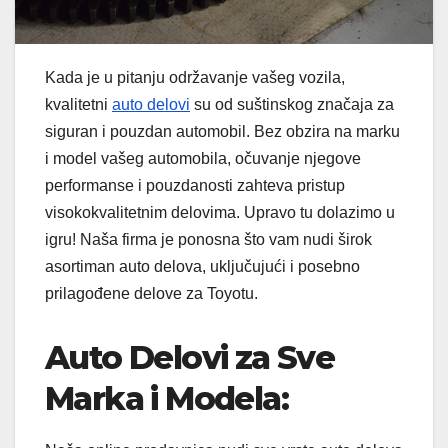
Kada je u pitanju održavanje vašeg vozila,
kvalitetni
auto delovi
su od suštinskog značaja za
siguran i pouzdan automobil. Bez obzira na marku
i model vašeg automobila, očuvanje njegove
performanse i pouzdanosti zahteva pristup
visokokvalitetnim delovima. Upravo tu dolazimo u
igru! Naša firma je ponosna što vam nudi širok
asortiman auto delova, uključujući i posebno
prilagođene delove za Toyotu.
Auto Delovi za Sve
Marka i Modela: