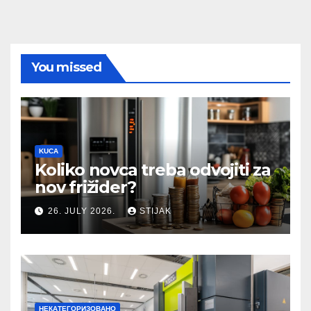
You missed
KUCA
Koliko novca treba odvojiti za
nov frižider?
26. JULY 2026.
STIJAK
НЕКАТЕГОРИЗОВАНО