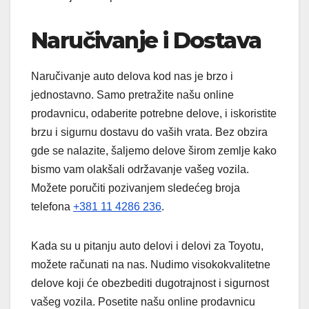
Naručivanje i Dostava
Naručivanje auto delova kod nas je brzo i
jednostavno. Samo pretražite našu online
prodavnicu, odaberite potrebne delove, i iskoristite
brzu i sigurnu dostavu do vaših vrata. Bez obzira
gde se nalazite, šaljemo delove širom zemlje kako
bismo vam olakšali održavanje vašeg vozila.
Možete poručiti pozivanjem sledećeg broja
telefona
+381 11 4286 236
.
Kada su u pitanju auto delovi i delovi za Toyotu,
možete računati na nas. Nudimo visokokvalitetne
delove koji će obezbediti dugotrajnost i sigurnost
vašeg vozila. Posetite našu online prodavnicu