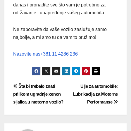
danas i pronađite sve što vam je potrebno za
održavanje i unapređenje vašeg automobila.
Ne zaboravite da vaše vozilo zaslužuje samo
najbolje, a mi smo tu da vam to pružimo!
Nazovite nas+381 11 4286 236
Post
Šta bi trebalo znati
Ulje za automobile:
prilikom ugradnje xenon
Lubrikacija za Motorne
navigation
sijalica u motorno vozilo?
Performanse