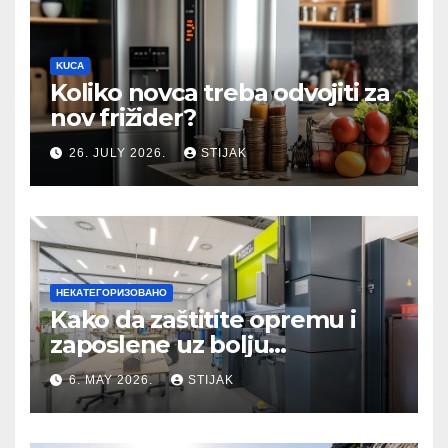
KUCA
Koliko novca treba odvojiti za
nov frižider?
26. JULY 2026.
STIJAK
НЕКАТЕГОРИЗОВАНО
Kako da zaštitite opremu i
zaposlene uz bolju
organizaciju sistema
6. MAY 2026.
STIJAK