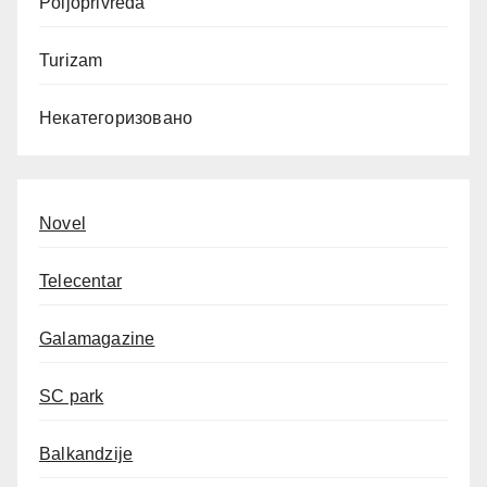
Poljoprivreda
Turizam
Некатегоризовано
Novel
Telecentar
Galamagazine
SC park
Balkandzije