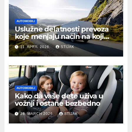
AUTOMOBILI
Uslužne delatnosti prevoza
koje menjaju način na koji
putujemo
11. APRIL 2026.
STIJAK
AUTOMOBILI
Kako da vaše dete uživa u
vožnji i ostane bezbedno
28. MARCH 2026.
STIJAK