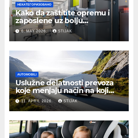
НЕКАТЕГОРИЗОВАНО
Kako da zaštitite opremu i
zaposlene uz bolju
organizaciju sistema
6. MAY 2026.
STIJAK
AUTOMOBILI
Uslužne delatnosti prevoza
koje menjaju način na koji
putujemo
11. APRIL 2026.
STIJAK