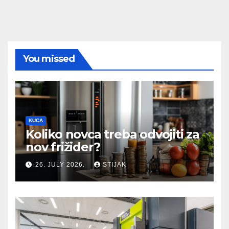
You missed
KUCA
Koliko novca treba odvojiti za
nov frižider?
26. JULY 2026.
STIJAK