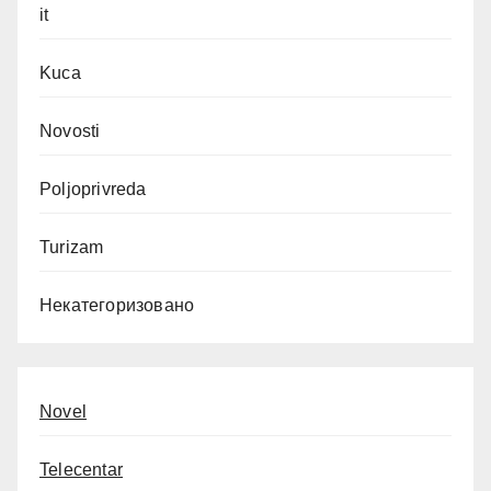
it
Kuca
Novosti
Poljoprivreda
Turizam
Некатегоризовано
Novel
Telecentar