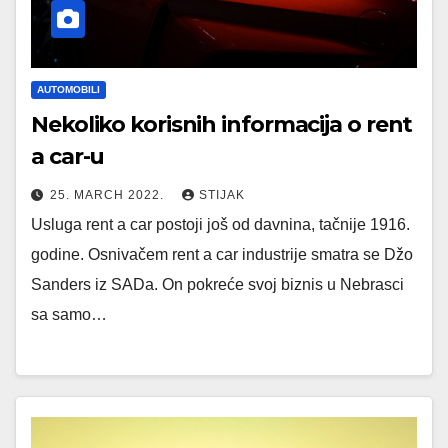
AUTOMOBILI
Nekoliko korisnih informacija o rent
a car-u
25. MARCH 2022.
STIJAK
Usluga rent a car postoji još od davnina, tačnije 1916.
godine. Osnivačem rent a car industrije smatra se Džo
Sanders iz SADa. On pokreće svoj biznis u Nebrasci
sa samo…