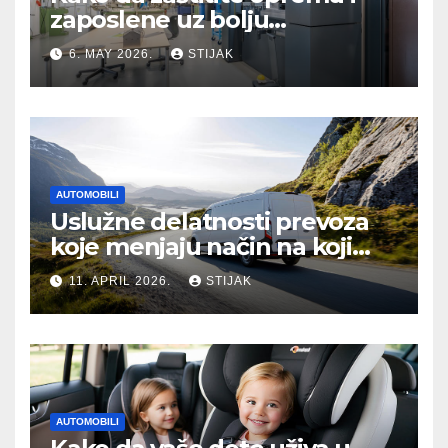
zaposlene uz bolju
organizaciju sistema
6. MAY 2026.
STIJAK
AUTOMOBILI
Uslužne delatnosti prevoza
koje menjaju način na koji
putujemo
11. APRIL 2026.
STIJAK
AUTOMOBILI