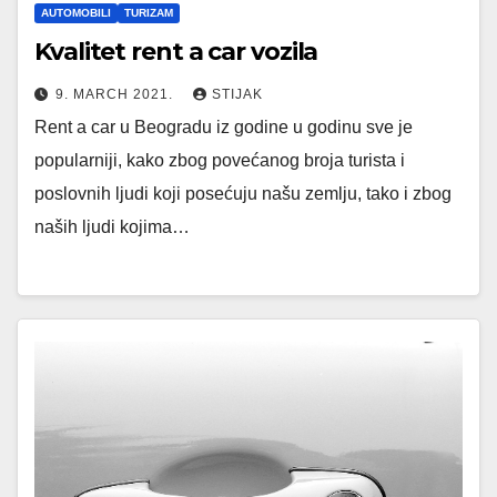
AUTOMOBILI
TURIZAM
Kvalitet rent a car vozila
9. MARCH 2021.
STIJAK
Rent a car u Beogradu iz godine u godinu sve je
popularniji, kako zbog povećanog broja turista i
poslovnih ljudi koji posećuju našu zemlju, tako i zbog
naših ljudi kojima…