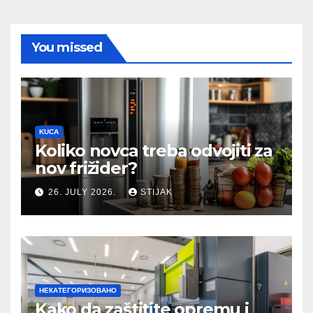
You missed
KUCA
Koliko novca treba odvojiti za
nov frižider?
26. JULY 2026.
STIJAK
НЕКАТЕГОРИЗОВАНО
Kako da zaštitite opremu i