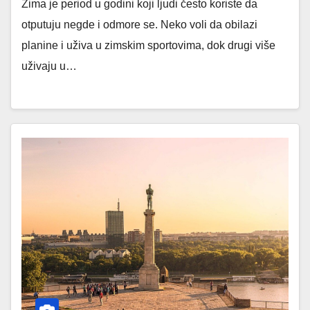
Zima je period u godini koji ljudi često koriste da
otputuju negde i odmore se. Neko voli da obilazi
planine i uživa u zimskim sportovima, dok drugi više
uživaju u…