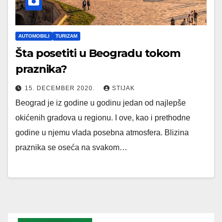
AUTOMOBILI
TURIZAM
Šta posetiti u Beogradu tokom
praznika?
15. DECEMBER 2020.
STIJAK
Beograd je iz godine u godinu jedan od najlepše
okićenih gradova u regionu. I ove, kao i prethodne
godine u njemu vlada posebna atmosfera. Blizina
praznika se oseća na svakom…