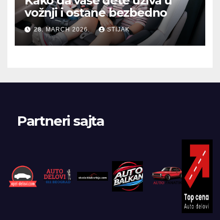
Kako da vaše dete uživa u
vožnji i ostane bezbedno
28. MARCH 2026.
STIJAK
Partneri sajta