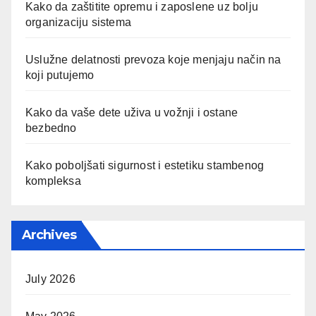
Kako da zaštitite opremu i zaposlene uz bolju
organizaciju sistema
Uslužne delatnosti prevoza koje menjaju način na
koji putujemo
Kako da vaše dete uživa u vožnji i ostane
bezbedno
Kako poboljšati sigurnost i estetiku stambenog
kompleksa
Archives
July 2026