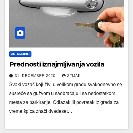
AUTOMOBILI
Prednosti iznajmljivanja vozila
31. DECEMBER 2020.
STIJAK
Svaki vozač koji živi u velikom gradu svakodnevno se
susreće sa gužvom u saobraćaju i sa nedostatkom
mesta za parkiranje. Odlazak ili povratak iz grada za
vreme špica znači dvadeset…