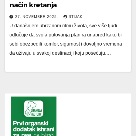
način kretanja
27. NOVEMBER 2025.
STIJAK
U današnjem ubrzanom ritmu života, sve više ljudi
odlučuje da svoja putovanja planira unapred kako bi
sebi obezbedili komfor, sigurnost i dovoljno vremena
da uživaju u svakoj destinaciji koju posećuju.…