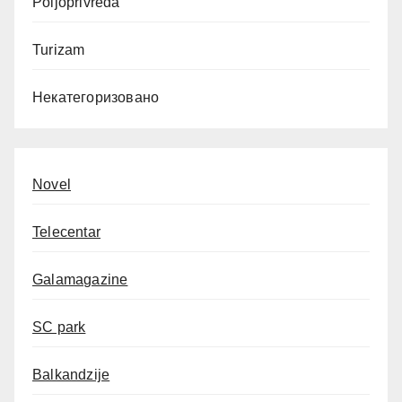
Poljoprivreda
Turizam
Некатегоризовано
Novel
Telecentar
Galamagazine
SC park
Balkandzije