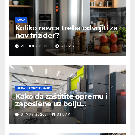
KUCA
Koliko novca treba odvojiti za
nov frižider?
26. JULY 2026.
STIJAK
НЕКАТЕГОРИЗОВАНО
Kako da zaštitite opremu i
zaposlene uz bolju
organizaciju sistema
6. MAY 2026.
STIJAK