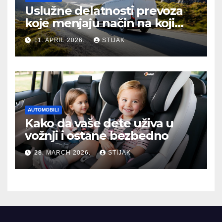
Uslužne delatnosti prevoza
koje menjaju način na koji
putujemo
11. APRIL 2026.
STIJAK
AUTOMOBILI
Kako da vaše dete uživa u
vožnji i ostane bezbedno
28. MARCH 2026.
STIJAK