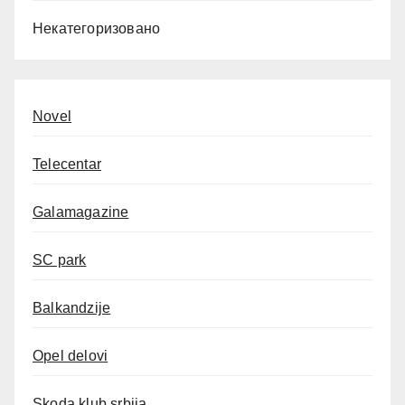
Некатегоризовано
Novel
Telecentar
Galamagazine
SC park
Balkandzije
Opel delovi
Skoda klub srbija