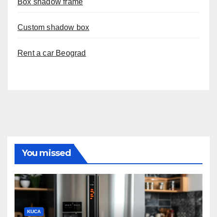
Box shadow frame
Custom shadow box
Rent a car Beograd
You missed
KUCA